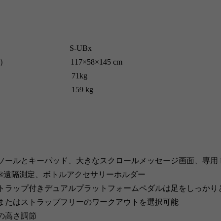
号 S-UBx
高） 117×58×145 cm
量 71kg
体重 159 kg
ソールとキーパッド、大きなスクロールメッセージ画面、専用 H
ar®遠隔測定、ボトルアクセサリーホルダー
トラップ付きデュアルプラットフォームペダルは足をしっかり
またはストラップフリーのワークアウトを選択可能
の高さ調節