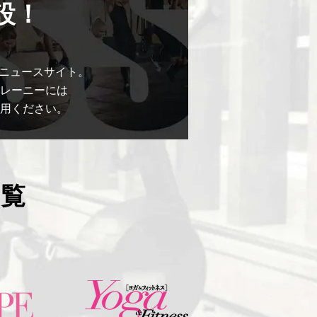
開設！
けするニュースサイト。
レーニーには
用ください。
覧