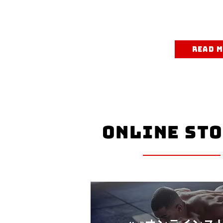
READ 
ONLINE ST