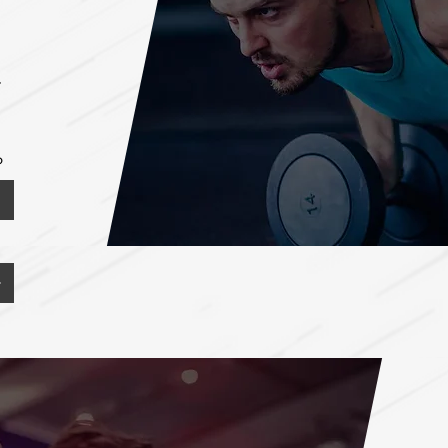
品
ル
​