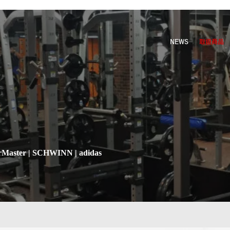
NEWS
取扱商品
ter | SCHWINN | adidas