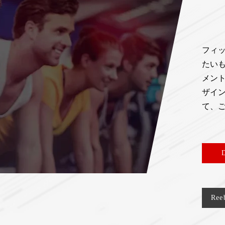
フィ
たいも
メン
ザイン
て、
Re