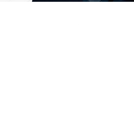
ストア
​カタログ
​雑誌
adidas
IRONMAN
Reebok
BOXINGBE
adidas/Reebok NEW
FIGHT&LIF