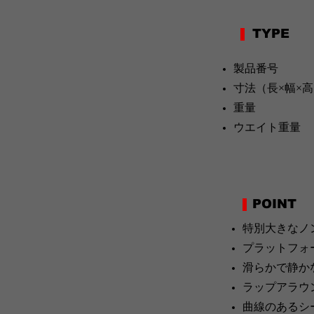
TYPE
製品番号 I
寸法（長×幅×高） 
重量 32
ウエイト重量 
POINT
特別大きなノ
プラットフォ
滑らかで静か
ラップアラウ
曲線のあるシ