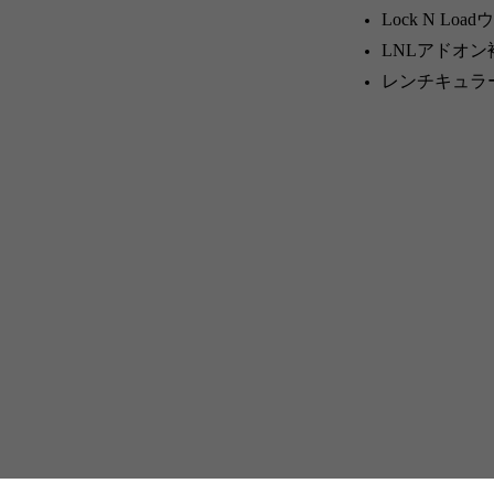
Lock N L
LNLアドオン補
レンチキュラ