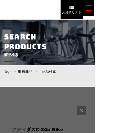
お見積リスト
SEARCH
PRODUCTS
​商品検索
Top
>
取扱商品
>
​商品検索
アディダスC-24c Bike