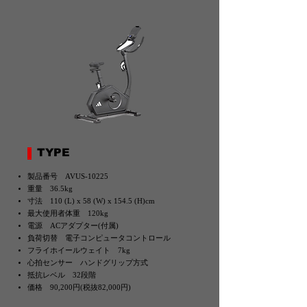
TYPE
製品番号 AVUS-10225
重量 36.5kg
寸法 110 (L) x 58 (W) x 154.5 (H)cm
最大使用者体重 120kg
電源 ACアダプター(付属)
負荷切替 電子コンピュータコントロール
フライホイールウェイト 7kg
心拍センサー ハンドグリップ方式
抵抗レベル 32段階
価格 90,200円(税抜82,000円)