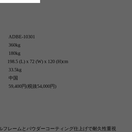
BE-10301
60kg
180kg
L) x 72 (W) x 120 (H)cm
.5kg
 中国
00円(税抜54,000円)
ルフレームとパウダーコーティング仕上げで耐久性重視