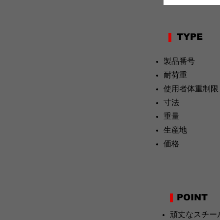
TYPE
製品番号 AD
耐荷重 3
使用者体重制限 
寸法 198.5 (
重量 33
生産地
価格 59,4
POINT
頑丈なスチー