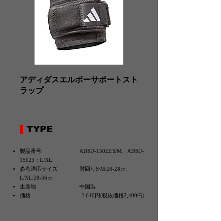
アディダスエルボーサポートスト
ラップ
TYPE
製品番号 ADSU-15022:S/M、ADSU-
15023：L/XL
参考適応サイズ 肘回りS/M:20-28㎝、
L/XL:28-36㎝
生産地 中国製
価格 2,640円(税抜価格2,400円)