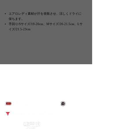
エアロレディ素材が汗を発散させ、涼しくドライに
保ちます。
手回り/Sサイズ/19-20cm、Mサイズ/20-21.5cm、Lサ
イズ/21.5-23cm
​取り扱いブランド