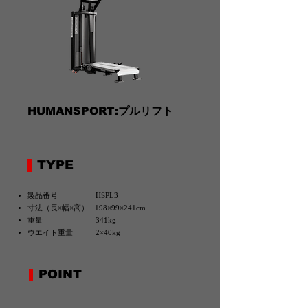
HUMANSPORT:プルリフト
TYPE
製品番号 HSPL3
寸法（長×幅×高） 198×99×241cm
重量 341kg
ウエイト重量 2×40kg
POINT