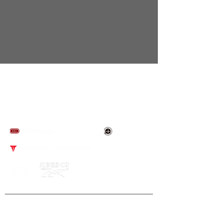
​取り扱いブランド
NEWS
​導入事例
​アフターサービス
​会社概要