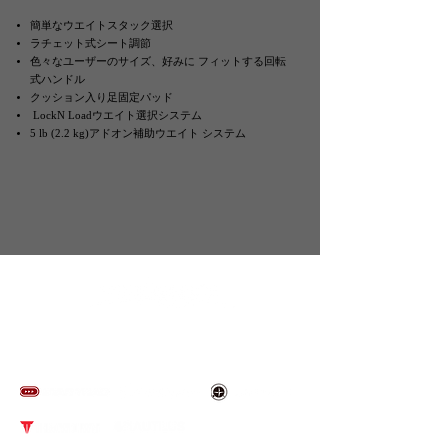
簡単なウエイトスタック選択
ラチェット式シート調節
色々なユーザーのサイズ、好みに フィットする回転
式ハンドル
クッション入り足固定パッド
LockN Loadウエイト選択システム
5 lb (2.2 kg)アドオン補助ウエイト システム
​取り扱いブランド