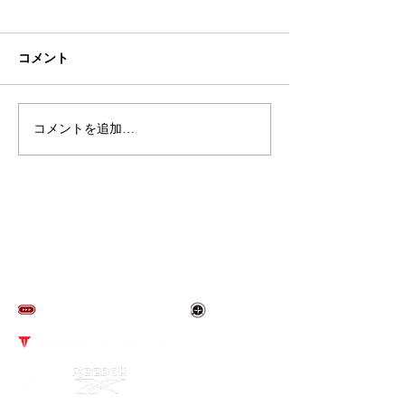
コメント
コメントを追加…
Reebok Studio下取りキャ
明けましておめ
ンペーンのお知らせ
ざいます
​取り扱いブランド