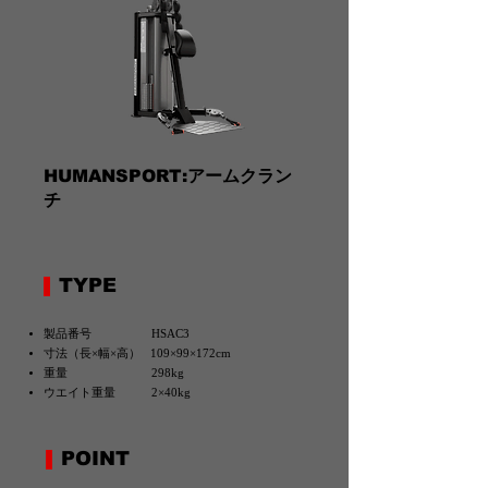
HUMANSPORT:アームクラン
チ
TYPE
製品番号 HSAC3
寸法（長×幅×高） 109×99×172cm
重量 298kg
ウエイト重量 2×40kg
POINT