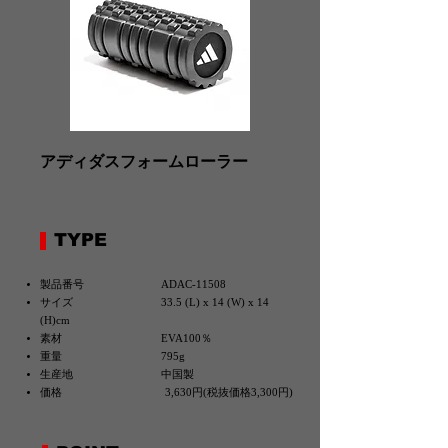
アディダスフォームローラー
TYPE
製品番号 ADAC-11508
サイズ 33.5 (L) x 14 (W) x 14
(H)cm
素材 EVA100％
重量 795g
生産地 中国製
価格 3,630円(税抜価格3,300円)