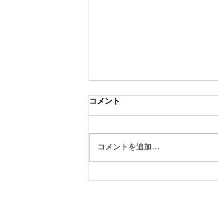
コメント
コメントを追加…
弊社を名乗る詐欺サイトに注
意ください！