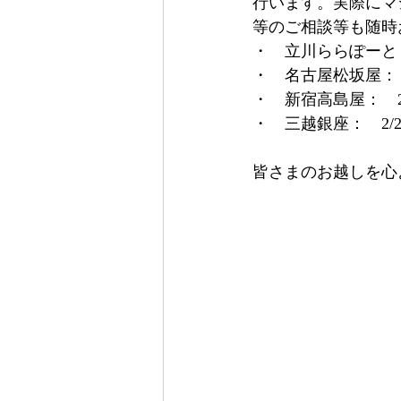
行います。実際にマ
等のご相談等も随時
・　立川ららぽーと（フ
・　名古屋松坂屋：　2/
・　新宿高島屋：　2/5
・　三越銀座：　2/26～
皆さまのお越しを心