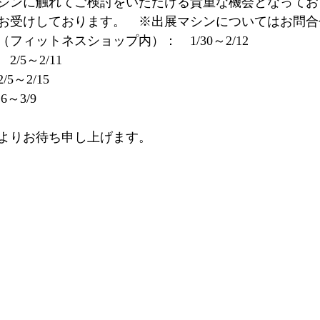
シンに触れてご検討をいただける貴重な機会となってお
お受けしております。　※出展マシンについてはお問合
ィットネスショップ内）：　1/30～2/12  
5～2/11  
～2/15  
3/9  
よりお待ち申し上げます。 