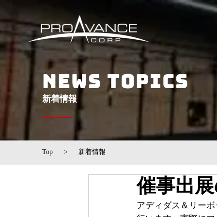
NEWS TOPICS
​新着情報
Top
>
新着情報
催事出展
アディダス＆リーボ