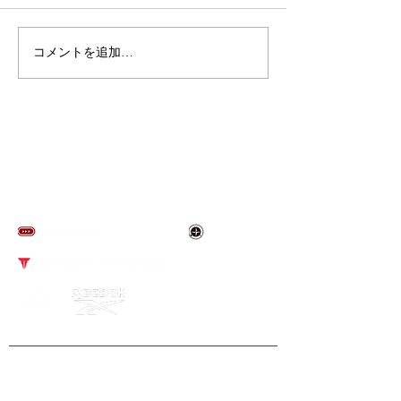
夏季休業のお知らせ
コメントを追加…
スポルテック東京
来場のお礼
​取り扱いブランド
NEWS
​導入事例
​アフターサービス
​会社概要